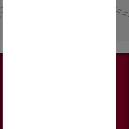
NEWS & AKTUELLES
Alle anzeigen
KONTAKT
DIEBERATERINNEN
Fallmerayerstraße 6, 4. Stock
6020 Innsbruck
+43 678 1221065