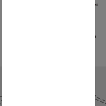
Kompetenzen zu entwickeln. Welche Kompetenzen
das sind, sehen Sie hier in dieser kurzen
Zusammenfassung:
Transformationale Führung
Sie wollen mehr dazu wissen? Kontaktieren Sie
uns gerne.
NEWS & AKTUELLES
Alle anzeigen