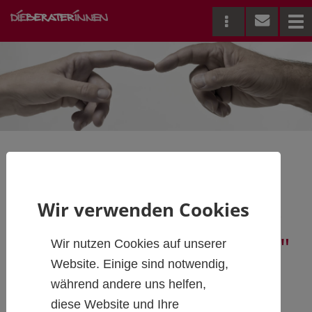
Me
Coachinggruppe für
Wir verwenden Cookies
Führungskräfte - „Wir
sind Meister, die üben"
Wir nutzen Cookies auf unserer
Website. Einige sind notwendig,
während andere uns helfen,
Tauschen Sie sich
diese Website und Ihre