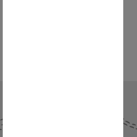
gabriele.adelsberger@dieberaterinnen.com
Anmeldung:
Jetzt anmelden -
Seminar "Coachinggruppe für
Führungskräfte - Wir sind Meister, die üben"
NEWS & AKTUELLES
Alle anzeigen