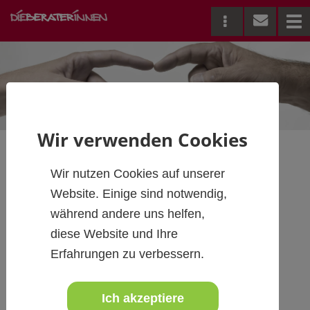
Me
Wir verwenden Cookies
Wir nutzen Cookies auf unserer
Save the date -
Website. Einige sind notwendig,
Zukunftscamp 2021
während andere uns helfen,
diese Website und Ihre
Erfahrungen zu verbessern.
11.10.2021, 08:30 - 13:00,
Hermann-Gmeiner-Akademie
Ich akzeptiere