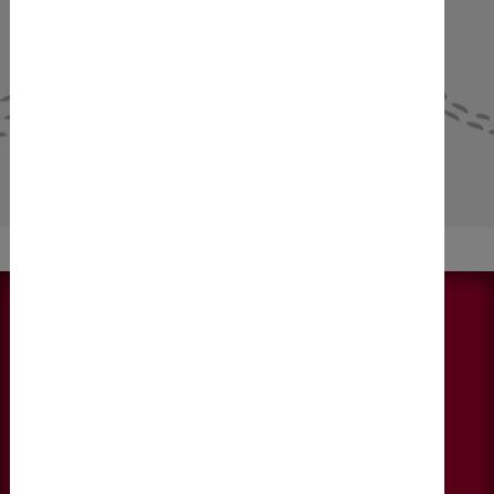
NEWS & AKTUELLES
Alle anzeigen
KONTAKT
DIEBERATERINNEN
Fallmerayerstraße 6, 4. Stock