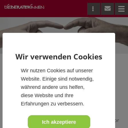
Me
Wir verwenden Cookies
Wir nutzen Cookies auf unserer
Empowerment -
Website. Einige sind notwendig,
STARTUPS in TIROL
während andere uns helfen,
diese Website und Ihre
Erfahrungen zu verbessern.
Entrepreneurship & Empoverment I Workshops for
Ich akzeptiere