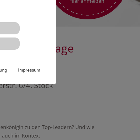
Hier anmelden!
er Aktionstage
rung
Impressum
rstr. 6/4. Stock
nenkönigin zu den Top-Leadern? Und wie
 auch im Kontext