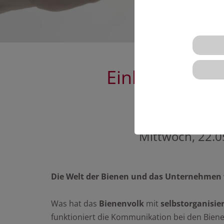
Einladung zum
Mittwoch, 22.05
Die Welt der Bienen und das Unternehmen
Was hat das
Bienenvolk
mit
selbstorganisi
funktioniert die Kommunikation bei den Bie