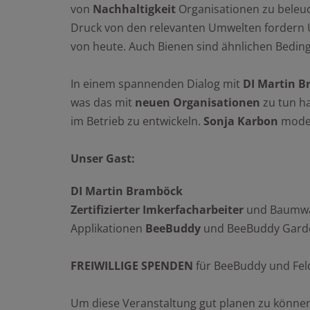
von
Nachhaltigkeit
Organisationen zu beleuc
Druck von den relevanten Umwelten fordern
von heute. Auch Bienen sind ähnlichen Bedin
In einem spannenden Dialog mit
DI Martin 
was das mit
neuen Organisationen
zu tun ha
im Betrieb zu entwickeln.
Sonja Karbon
moder
Unser Gast:
DI Martin Bramböck
Zertifizierter Imkerfacharbeiter
und Baumwärt
Applikationen
BeeBuddy
und BeeBuddy Gard
FREIWILLIGE SPENDEN
für BeeBuddy und Feld
Um diese Veranstaltung gut planen zu könne