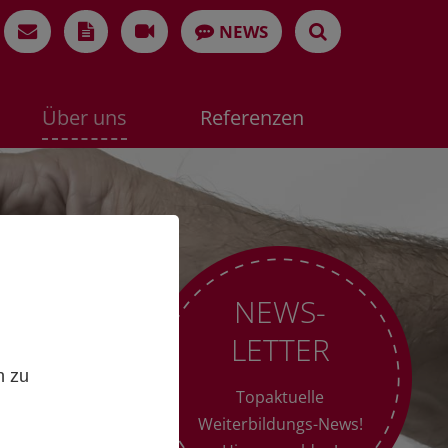
NEWS
Über uns
Referenzen
NEWS-
LETTER
,
n zu
Topaktuelle
Weiterbildungs-News!