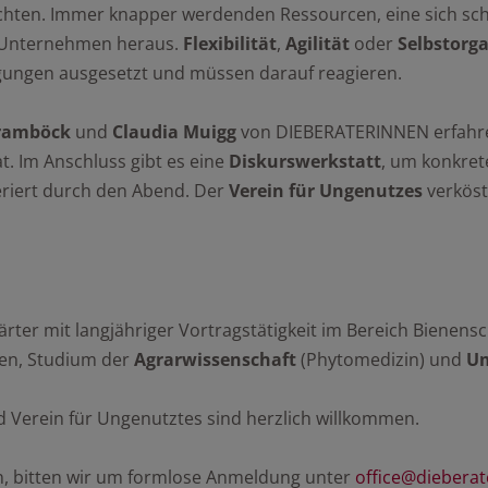
hten. Immer knapper werdenden Ressourcen, eine sich schn
 Unternehmen heraus.
Flexibilität
,
Agilität
oder
Selbstorg
gungen ausgesetzt und müssen darauf reagieren.
Bramböck
und
Claudia Muigg
von DIEBERATERINNEN erfahre
t. Im Anschluss gibt es eine
Diskurswerkstatt
, um konkret
iert durch den Abend. Der
Verein für Ungenutzes
verköst
er mit langjähriger Vortragstätigkeit im Bereich Bienens
en, Studium der
Agrarwissenschaft
(Phytomedizin) und
U
 Verein für Ungenutztes sind herzlich willkommen.
n, bitten wir um formlose Anmeldung unter
office@diebera