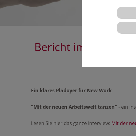
Bericht im aktuelle
Ein klares Plädoyer für New Work
"Mit der neuen Arbeitswelt tanzen"
- ein i
Lesen Sie hier das ganze Interview:
Mit der ne