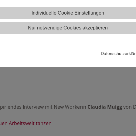
Individuelle Cookie Einstellungen
Nur notwendige Cookies akzeptieren
n Raiqa-Magazin Q#4: Mit d
Datenschutzerklä
tanzen
nspiriendes Interview mit New Workerin
Claudia Muigg
von D
uen Arbeitswelt tanzen