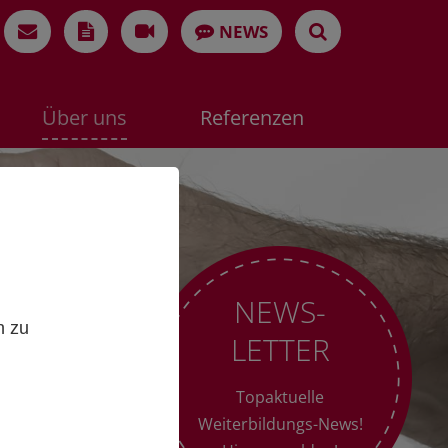
NEWS
Über uns
Referenzen
,
NEWS-
n zu
LETTER
Topaktuelle
Weiterbildungs-News!