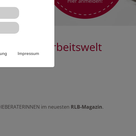
Hier anmelden!
er neuen Arbeitswelt
rung
Impressum
IEBERATERINNEN im neuesten
RLB-Magazin
.