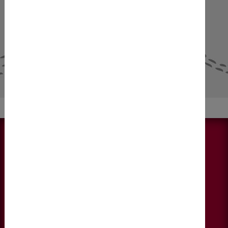
NEWS
weiter lesen
KONTAKT
DIEBERATERINNEN
Fallmerayerstraße 6, 4. Stock