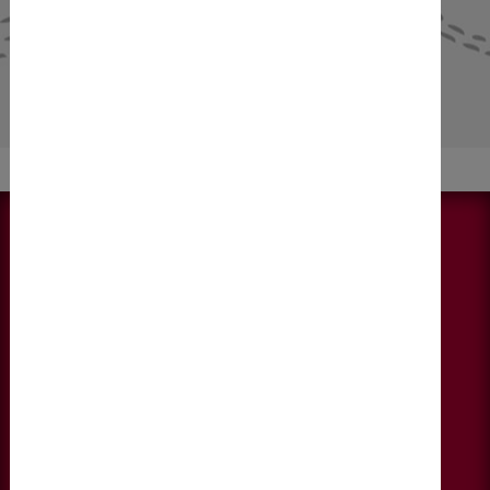
NEWS & AKTUELLES
Alle anzeigen
KONTAKT
DIEBERATERINNEN
Fallmerayerstraße 6, 4. Stock
6020 Innsbruck
+43 678 1221065