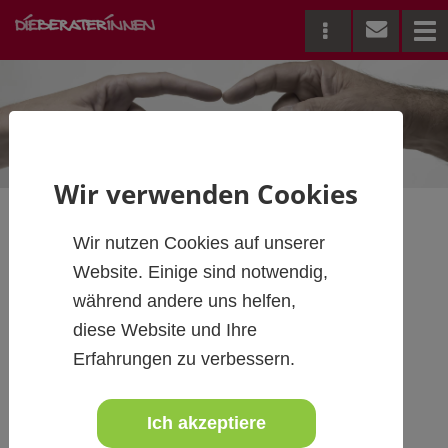
Me
Wir verwenden Cookies
Wir nutzen Cookies auf unserer
Seminar "Alkohol am
Website. Einige sind notwendig,
während andere uns helfen,
Arbeitsplatz – eine
diese Website und Ihre
lösbare Aufgabe"
Erfahrungen zu verbessern.
Ich akzeptiere
20.05.2019, Innsbruck