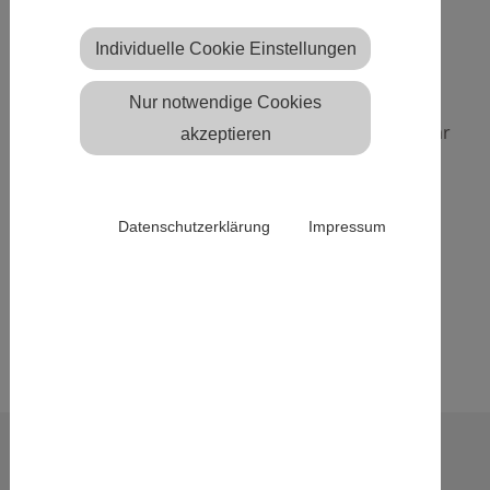
Individuelle Cookie Einstellungen
Unser Netzwerkpartner
kontakt+co
veranstaltet
am 20.05.2019 von 15:00 bis 18:00 im Zuge der
Nur notwendige Cookies
Dialogwoche Alkohol ein spannendes Kurzseminar
akzeptieren
zum Thema
„
Alkohol am Arbeitsplatz – eine
lösbare Aufgabe
“.
Datenschutzerklärung
Impressum
Weitere Informationen finden Sie hier:
SEMINAR:
ALKOHOL AM ARBEITSPLATZ – EINE LÖSBARE
AUFGABE