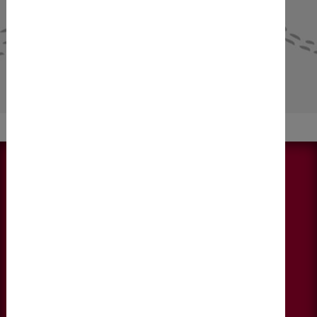
NEWS & AKTUELLES
Alle anzeigen
KONTAKT
DIEBERATERINNEN
Fallmerayerstraße 6, 4. Stock
6020 Innsbruck