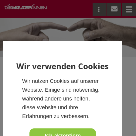
Me
Wir verwenden Cookies
"Mitfühlen" von
Wir nutzen Cookies auf unserer
Website. Einige sind notwendig,
Melanie Mühl
während andere uns helfen,
diese Website und Ihre
Erfahrungen zu verbessern.
Ein inspirierendes und hochaktuelles
Buch
über
Ich akzeptiere