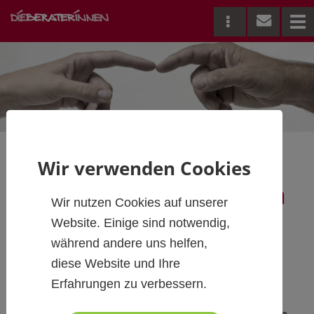
Me
Wir verwenden Cookies
Führung in Zeiten von
Wir nutzen Cookies auf unserer
COVID-19
Website. Einige sind notwendig,
während andere uns helfen,
diese Website und Ihre
Erfahrungen zu verbessern.
Führen in Zeiten von Krisen braucht vor allem