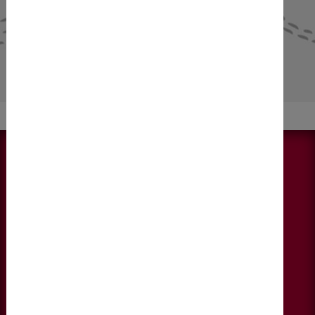
NEWS & AKTUELLES
Alle anzeigen
KONTAKT
DIEBERATERINNEN
Fallmerayerstraße 6, 4. Stock
6020 Innsbruck
+43 678 1221065