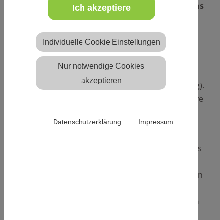
Ein schönes Highlight, das uns erwartet und das
Ich akzeptiere
wir gerne weitergeben:
Individuelle Cookie Einstellungen
Die
ÖGK
–
Team Tirol
– lädt ein zur
7. BGF-
Summerlounge, am Mittwoch, den 14. Juli 2021
Nur notwendige Cookies
ab 16:00 Uhr
in Präsenz im
Burghof der Burg
akzeptieren
Hasegg
oder
im Salzlager Hall
(je nach Witterung).
Wie jedes Jahr ist die Summerlounge eine exklusive
Veranstaltung für alle Gütesiegel- und
Datenschutzerklärung
Impressum
Chartabetriebe.
Auf dem Programm steht zu Beginn ein optionales
Kulturprogramm (kurze Führung durch die Burg
Hasegg und das Münzmuseum Hall, ca. 30min), ein
Vortrag von Helmut Buzzi
, die
Verleihung der
BGF-Gütesiegel 2021-2023
sowie ein
Abendessen
zum Ausklang des Abends
.